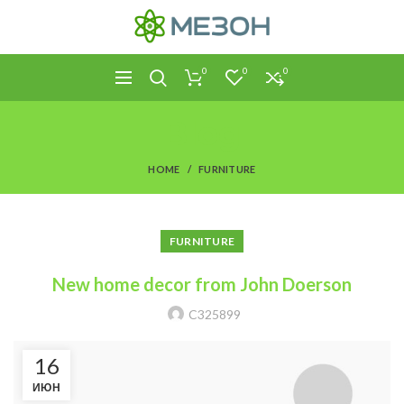
0
0
0
Blog
HOME
FURNITURE
FURNITURE
New home decor from John Doerson
C325899
16
ИЮН