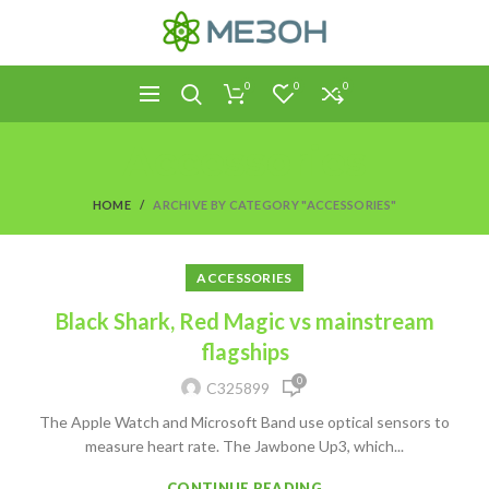
0
0
0
Accessories
HOME
ARCHIVE BY CATEGORY "ACCESSORIES"
ACCESSORIES
Black Shark, Red Magic vs mainstream
flagships
0
C325899
The Apple Watch and Microsoft Band use optical sensors to
measure heart rate. The Jawbone Up3, which...
CONTINUE READING